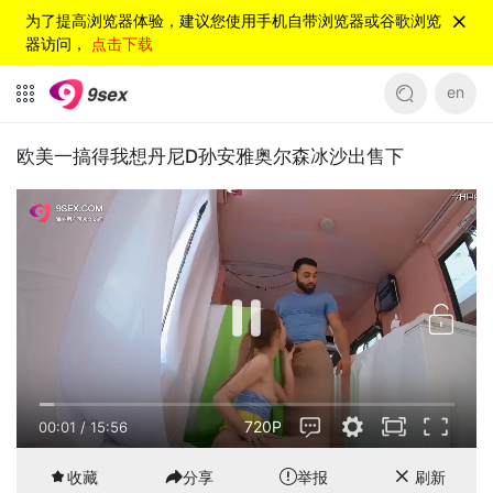
为了提高浏览器体验，建议您使用手机自带浏览器或谷歌浏览
器访问，
点击下载
en
欧美一搞得我想丹尼D孙安雅奥尔森冰沙出售下
720P
00:01
/
15:56
收藏
分享
举报
刷新