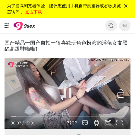
为了提高浏览器体验，建议您使用手机自带浏览器或谷歌浏览
器访问，
点击下载
en
国产精品一国产自拍一很喜歡玩角色扮演的淫蕩女友黑
絲高跟鞋啪啪1
720P
00:08
/
15:09