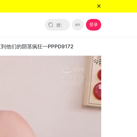
en
登录
们的阴茎疯狂一PPPD9172