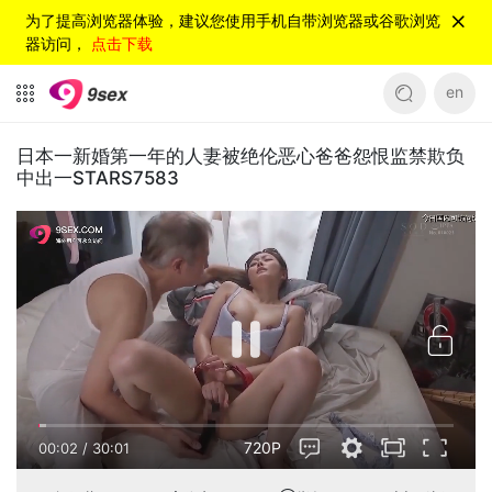
为了提高浏览器体验，建议您使用手机自带浏览器或谷歌浏览
器访问，
点击下载
en
日本一新婚第一年的人妻被绝伦恶心爸爸怨恨监禁欺负
中出一STARS7583
720P
00:02
/
30:01