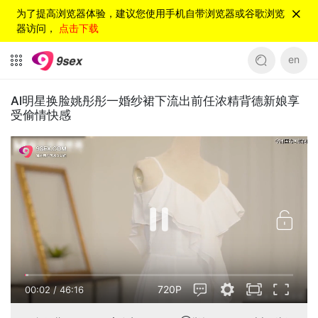
为了提高浏览器体验，建议您使用手机自带浏览器或谷歌浏览
器访问，
点击下载
en
Al明星换脸姚彤彤一婚纱裙下流出前任浓精背德新娘享
受偷情快感
720P
00:02
/
46:16