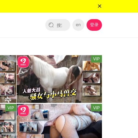
en
登录
VIP
VIP
VIP